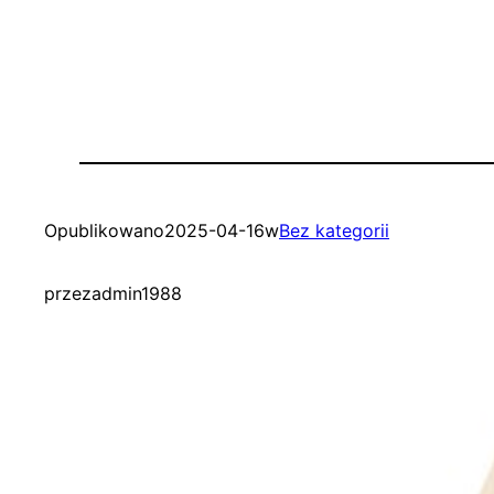
Opublikowano
2025-04-16
w
Bez kategorii
przez
admin1988