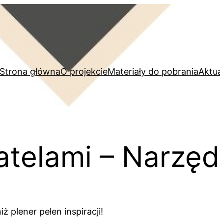
Strona główna
O projekcie
Materiały do pobrania
Aktu
atelami – Narzęd
 plener pełen inspiracji!