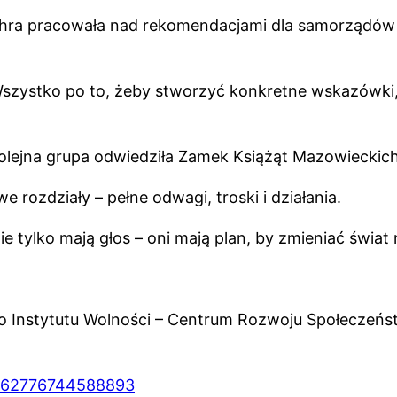
thra pracowała nad rekomendacjami dla samorządó
zystko po to, żeby stworzyć konkretne wskazówki, j
kolejna grupa odwiedziła Zamek Książąt Mazowieckic
owe rozdziały – pełne odwagi, troski i działania.
 tylko mają głos – oni mają plan, by zmieniać świat 
 Instytutu Wolności – Centrum Rozwoju Społeczeń
1762776744588893