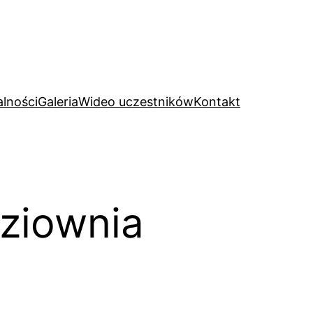
alności
Galeria
Wideo uczestników
Kontakt
ziownia